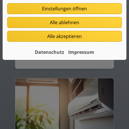
Sie planen einen Neubau und suchen
Einstellungen öffnen
eine möglichst energieeffiziente
Möglichkeit der Lüftung? Sie wollen
Alle ablehnen
Sommer wie Winter ein angenehmes
Raumklima? Dann ist eine zentrale
Wohnraumlüftung die ideale Lösung für
Alle akzeptieren
Sie.
Datenschutz
Impressum
Weiterlesen